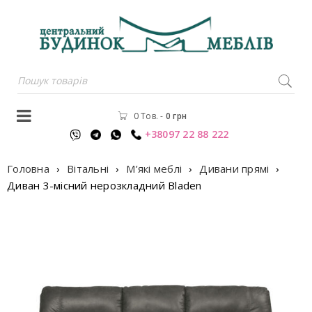
0 Тов.
-
0
грн
+38097 22 88 222
Головна
›
Вітальні
›
М’які меблі
›
Дивани прямі
›
Диван 3-мiсний нерозкладний Bladen