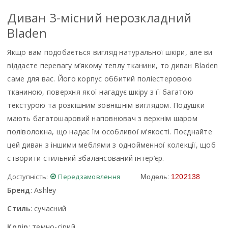
Диван 3-мiсний нерозкладний
Bladen
Якщо вам подобається вигляд натуральної шкіри, але ви
віддаєте перевагу м’якому теплу тканини, то диван Bladen
саме для вас. Його корпус оббитий поліестеровою
тканиною, поверхня якої нагадує шкіру з її багатою
текстурою та розкішним зовнішнім виглядом. Подушки
мають багатошаровий наповнювач з верхнім шаром
поліволокна, що надає їм особливої м’якості. Поєднайте
цей диван з іншими меблями з однойменної колекції, щоб
створити стильний збалансований інтер’єр.
Доступність:
Передзамовлення
Модель:
1202138
Бренд
:
Ashley
Стиль
:
сучасний
Колір
:
темно-сірий