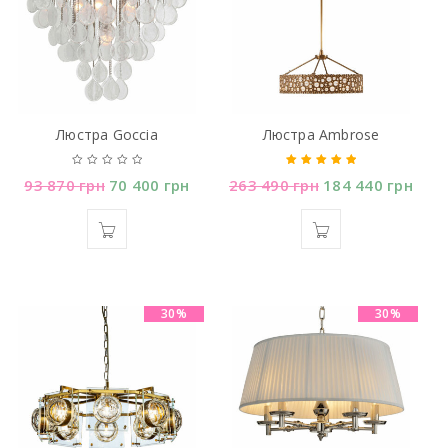
Люстра Goccia
Люстра Ambrose
93 870
грн
70 400
грн
263 490
грн
184 440
грн
Оцінено в
5.00
з 5
30%
30%