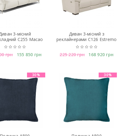
Диван 3-мiсний
Диван 3-місний з
кладний C255 Macao
реклайнерами C126 Estremo
800
грн
155 850
грн
225 220
грн
168 920
грн
30%
30%
Подушка A800
Подушка A800