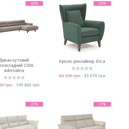
30%
30%
Диван кутовий
Крiсло-реклайнер Erica
розкладний C006
Adrenalina
64 390
грн
45 070
грн
000
грн
149 800
грн
25%
25%