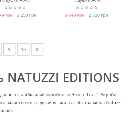
640
грн
3 250
грн
3 310
грн
2 320
грн
9
10
ть NATUZZI EDITIONS
 диванів і найбільший виробник меблів в Італії. Вироби
ької майстерності, дизайну і життєлюбства меблі Natuzzi
вались.