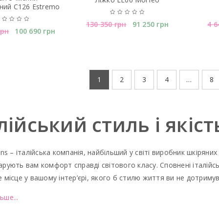
ний C126 Estremo
130 350
грн
91 250
грн
4 
грн
100 690
грн
1
2
3
4
…
8
лійський стиль і якіс
ions – італійська компанія, найбільший у світі виробник шкіряних
арують вам комфорт справді світового класу. Сповнені італійс
е місце у вашому інтер’єрі, якого б стилю життя ви не дотриму
ьше...