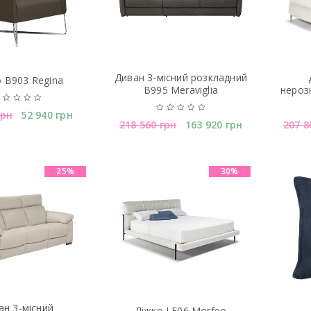
Диван 3-місний розкладний
о B903 Regina
B995 Meraviglia
нероз
грн
52 940
грн
218 560
грн
163 920
грн
207 
25%
30%
ан 3-мiсний
Лiжко LE06 Morfeo