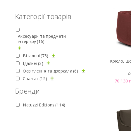
Категорії товарів
Аксесуари та предмети
інтер'єру
(16)
Вітальні
(75)
Крiсло, щ
Їдальні
(3)
Освітлення та дзеркала
(6)
Спальні
(15)
70 130
Бренди
Natuzzi Editions
(114)