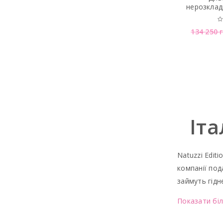
нерозклад
134 250
Іта
Natuzzi Edit
компанії под
займуть гідн
Показати біл