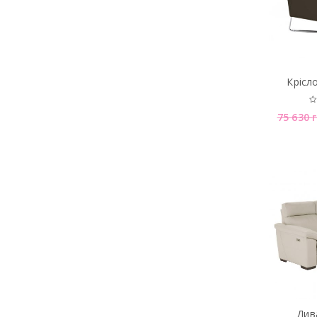
Крiсл
75 630
Див