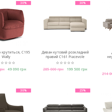
30%
30%
о крутиться, C195
Диван кутовий розкладний
Wally
правий C161 Piacevole
не
грн
49 090
грн
285 000
грн
199 500
грн
214 
30%
25%