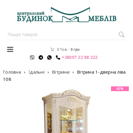
0 Тов.
-
0
грн
+38097 22 88 222
Головна
›
Їдальні
›
Вітрини
›
Вітрина 1-дверна ліва
108
45%