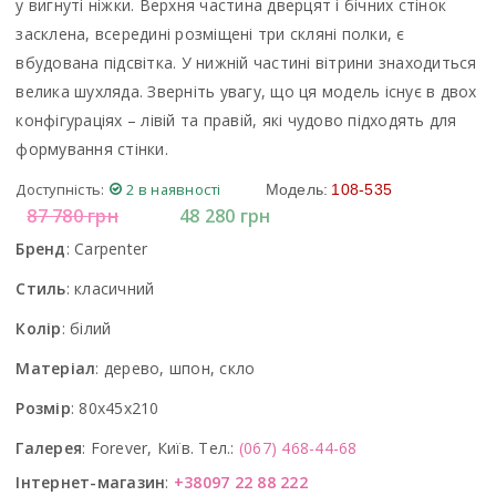
у вигнуті ніжки. Верхня частина дверцят і бічних стінок
засклена, всередині розміщені три скляні полки, є
вбудована підсвітка. У нижній частині вітрини знаходиться
велика шухляда. Зверніть увагу, що ця модель існує в двох
конфігураціях – лівій та правій, які чудово підходять для
формування стінки.
Доступність:
2 в наявності
Модель:
108-535
87 780
грн
48 280
грн
Бренд
:
Carpenter
Стиль
:
класичний
Колір
:
білий
Матеріал
:
дерево, шпон, скло
Розмір
:
80x45x210
Галерея
:
Forever, Київ. Тел.:
(067) 468-44-68
Інтернет-магазин
:
+38097 22 88 222