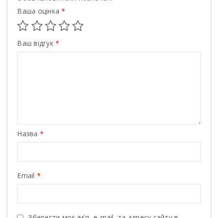
Ваша оцінка
*
Ваш відгук
*
Назва
*
Email
*
Зберегти моє ім'я, e-mail, та адресу сайту в