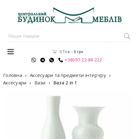
0 Тов.
-
0
грн
+38097 22 88 222
Головна
›
Аксесуари та предмети інтер'єру
›
Аксесуари
›
Вази
›
Ваза 2 in 1