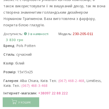
також використовувати її як вишуканий декор, так як вона
створена знаменитим голландським дизайнером
Норманом Трапменом. Ваза виготовлена з фарфору,
покрита білою глазур’ю.
Доступність:
3 в наявності
Модель:
230-205-011
3 830
грн
Бренд
:
Pols Potten
Стиль
:
сучасний
Колір
:
білий
Розмір
:
15x15x25
Галерея
:
Alba Chiara, Київ. Тел.:
(067) 468-2-468
, Limitless,
Київ. Тел.:
(067) 468-3-468
Інтернет-магазин
:
+38097 22 88 222
У КОШИК