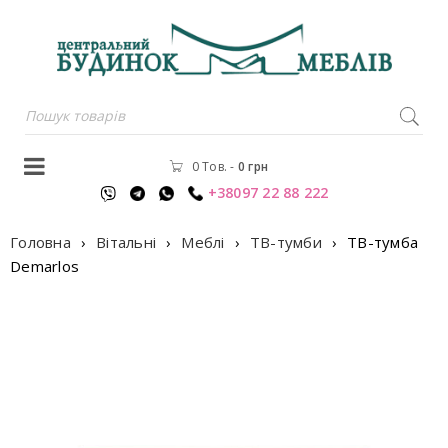
0 Тов.
-
0
грн
+38097 22 88 222
Головна
›
Вітальні
›
Меблі
›
ТВ-тумби
›
ТВ-тумба
Demarlos