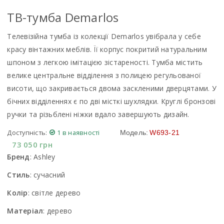
ТВ-тумба Demarlos
Телевізійна тумба із колекції Demarlos увібрала у себе
красу вінтажних меблів. Її корпус покритий натуральним
шпоном з легкою імітацією зістареності. Тумба містить
велике центральне відділення з полицею регульованої
висоти, що закривається двома заскленими дверцятами. У
бічних відділеннях є по дві місткі шухлядки. Круглі бронзові
ручки та різьблені ніжки вдало завершують дизайн.
Доступність:
1 в наявності
Модель:
W693-21
73 050
грн
Бренд
:
Ashley
Стиль
:
сучасний
Колір
:
світле дерево
Матеріал
:
дерево