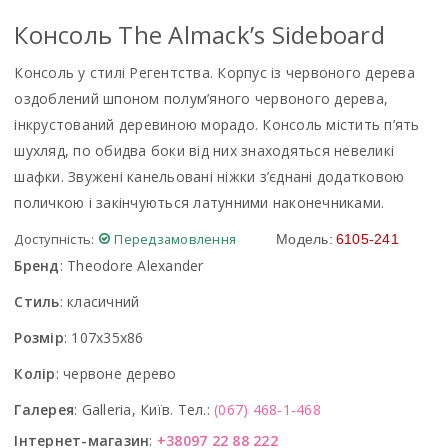
Консоль The Almack’s Sideboard
Консоль у стилі Регентства. Корпус із червоного дерева
оздоблений шпоном полум’яного червоного дерева,
інкрустований деревиною морадо. Консоль містить п’ять
шухляд, по обидва боки від них знаходяться невеликі
шафки. Звужені канельовані ніжки з’єднані додатковою
поличкою і закінчуються латунними наконечниками.
Доступність:
Передзамовлення
Модель:
6105-241
Бренд
:
Theodore Alexander
Стиль
:
класичний
Розмір
:
107x35x86
Колір
:
червоне дерево
Галерея
:
Galleria, Київ. Тел.:
(067) 468-1-468
Інтернет-магазин
:
+38097 22 88 222