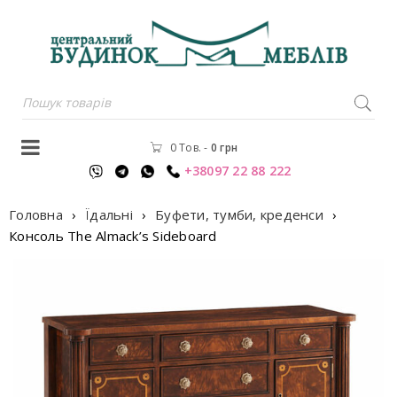
0 Тов.
-
0
грн
+38097 22 88 222
Головна
›
Їдальні
›
Буфети, тумби, креденси
›
Консоль The Almack’s Sideboard