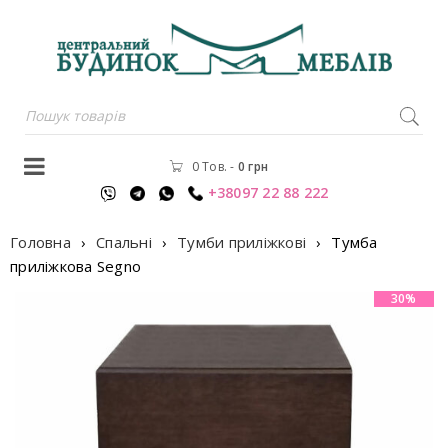
0 Тов.
-
0
грн
+38097 22 88 222
Головна
›
Спальні
›
Тумби приліжкові
›
Тумба
прилiжкова Segno
30%