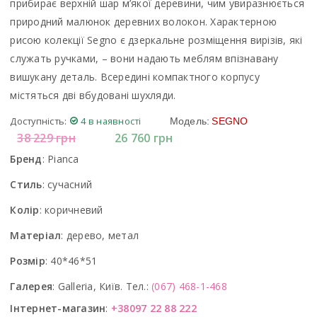
прибирає верхній шар м’якої деревини, чим увиразнюється
природний малюнок деревних волокон. Характерною
рисою колекції Segno є дзеркальне розміщення вирізів, які
служать ручками, – вони надають меблям впізнавану
вишукану деталь. Всередині компактного корпусу
містяться дві вбудовані шухляди.
Доступність:
4 в наявності
Модель:
SEGNO
38 229
грн
26 760
грн
Бренд
:
Pianca
Стиль
:
сучасний
Колір
:
коричневий
Матеріал
:
дерево, метал
Розмір
:
40*46*51
Галерея
:
Galleria, Київ. Тел.:
(067) 468-1-468
Інтернет-магазин
:
+38097 22 88 222