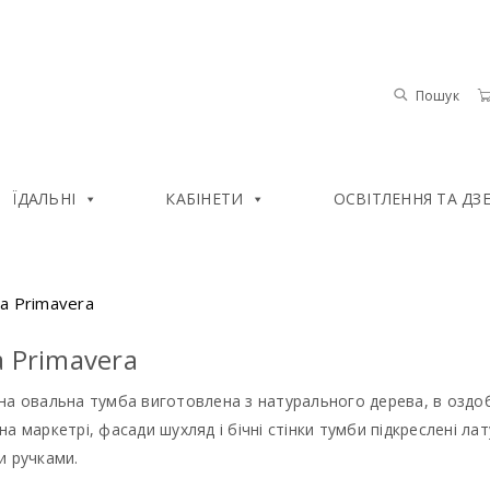
Пошук
ЇДАЛЬНІ
КАБІНЕТИ
ОСВІТЛЕННЯ ТА ДЗ
а Primavera
 Primavera
а овальна тумба виготовлена з натурального дерева, в оздобл
а маркетрі, фасади шухляд і бічні стінки тумби підкреслені л
и ручками.