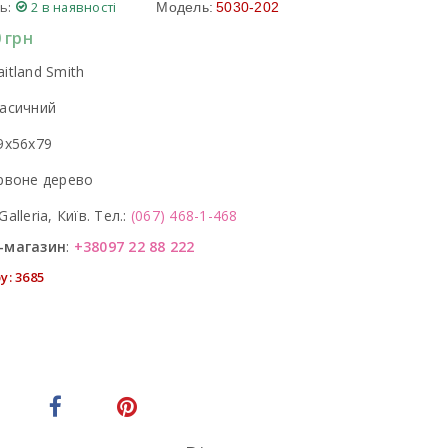
ь:
2 в наявності
Модель:
5030-202
0
грн
itland Smith
асичний
9x56x79
рвоне дерево
Galleria, Київ. Тел.:
(067) 468-1-468
-магазин
:
+38097 22 88 222
у: 3685