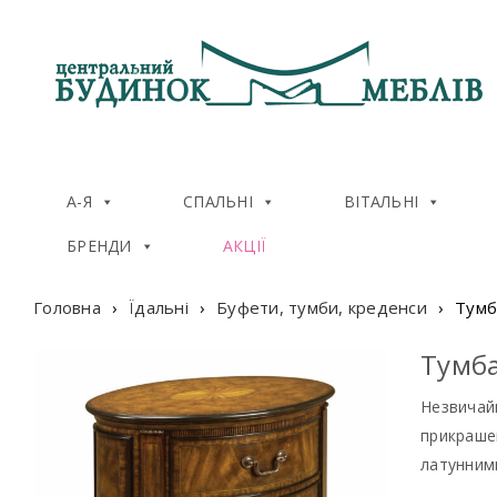
А-Я
СПАЛЬНІ
ВІТАЛЬНІ
БРЕНДИ
АКЦІЇ
Головна
›
Їдальні
›
Буфети, тумби, креденси
›
Тумб
Тумба
Незвичайн
прикрашен
латунним