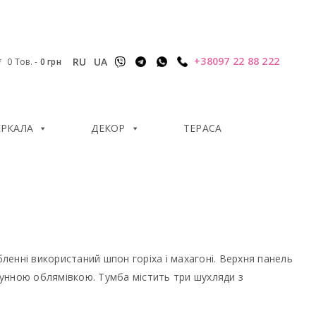
+38097 22 88 222
RU
UA
0 Тов.
-
0
грн
ЕРКАЛА
ДЕКОР
ТЕРАСА
енні використаний шпон горіха і махагоні. Верхня панель
атунною облямівкою. Тумба містить три шухляди з