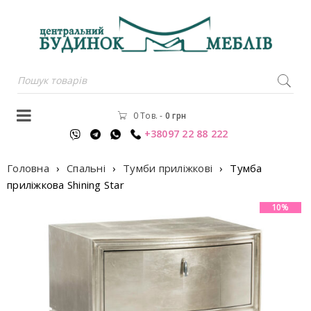
0 Тов.
-
0
грн
+38097 22 88 222
Головна
›
Спальні
›
Тумби приліжкові
›
Тумба
приліжкова Shining Star
10%