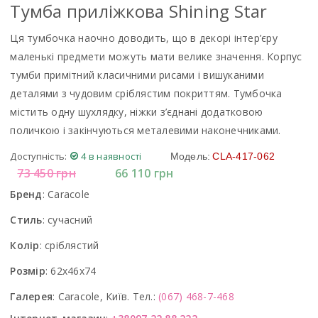
Тумба приліжкова Shining Star
Ця тумбочка наочно доводить, що в декорі інтер’єру
маленькі предмети можуть мати велике значення. Корпус
тумби примітний класичними рисами і вишуканими
деталями з чудовим сріблястим покриттям. Тумбочка
містить одну шухлядку, ніжки з’єднані додатковою
поличкою і закінчуються металевими наконечниками.
Доступність:
4 в наявності
Модель:
CLA-417-062
73 450
грн
66 110
грн
Бренд
:
Caracole
Стиль
:
сучасний
Колір
:
сріблястий
Розмір
:
62x46x74
Галерея
:
Caracole, Київ. Тел.:
(067) 468-7-468