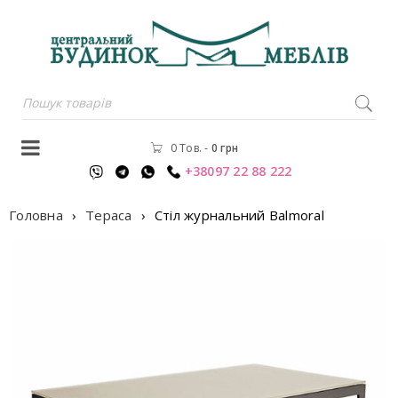
0 Тов.
-
0
грн
+38097 22 88 222
Головна
›
Тераса
›
Стiл журнальний Balmoral