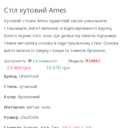
Стiл кутовий Ames
Кутовий столик Ames примітний своєю унікальною
стільницею, виготовленою із відполірованого вручну
білого зернистого скла. Цю делікатну панель підтримує
темна металева основа в індустріальному стилі. Основа
виготовлена із чавуну і покрита темною бронзою.
Доступність:
2 в наявності
Модель:
R24841
23 480
грн
10 570
грн
Бренд
:
Uttermost
Стиль
:
сучасний
Колір
:
бронзовий
Матеріал
:
метал, скло
Розмір
:
25x25x56
Галерея
:
Forever, Київ. Тел.:
(067) 468-5-468