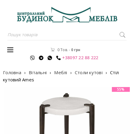
0 Тов.
-
0
грн
+38097 22 88 222
Головна
›
Вітальні
›
Меблі
›
Столи кутові
›
Стiл
кутовий Ames
55%