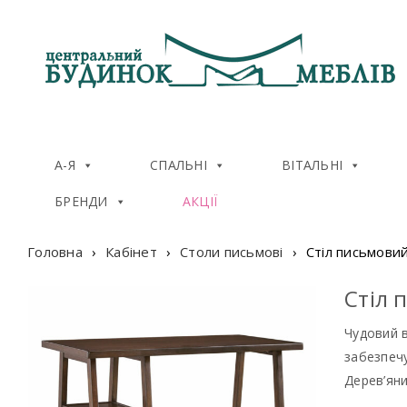
А-Я
СПАЛЬНІ
ВІТАЛЬНІ
БРЕНДИ
АКЦІЇ
Головна
›
Кабінет
›
Столи письмові
›
Стiл письмови
Стiл 
Чудовий в
забезпечу
Дерев’яни