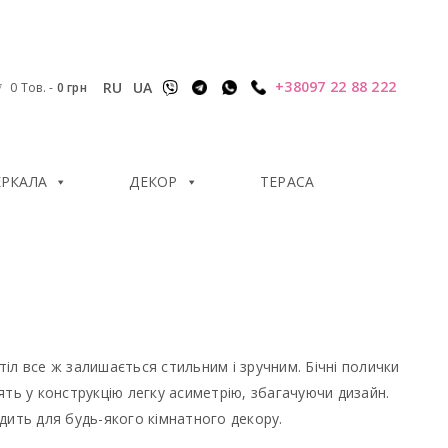
+38097 22 88 222
RU
UA
0 Тов.
-
0
грн
ЕРКАЛА
ДЕКОР
ТЕРАСА
іл все ж залишається стильним і зручним. Бічні полички
ть у конструкцію легку асиметрію, збагачуючи дизайн.
дить для будь-якого кімнатного декору.