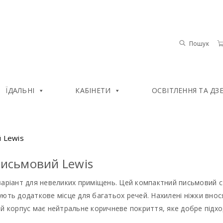
Пошук
ЇДАЛЬНІ
КАБІНЕТИ
ОСВІТЛЕННЯ ТА ДЗ
й Lewis
письмовий Lewis
аріант для невеликих приміщень. Цей компактний письмовий ст
ють додаткове місце для багатьох речей. Нахилені ніжки внося
й корпус має нейтральне коричневе покриття, яке добре підхо