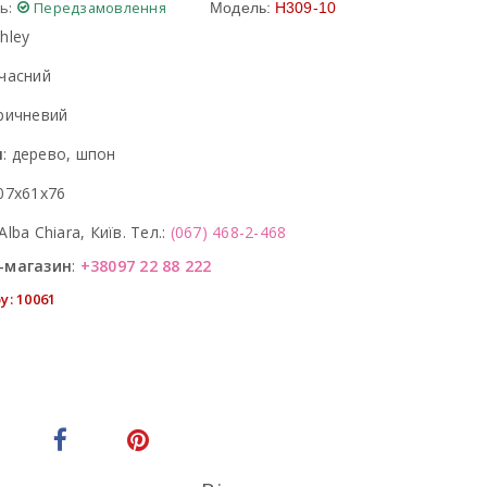
ь:
Передзамовлення
Модель:
H309-10
hley
часний
ричневий
л
:
дерево, шпон
07x61x76
Alba Chiara, Київ. Тел.:
(067) 468-2-468
-магазин
:
+38097 22 88 222
у: 10061