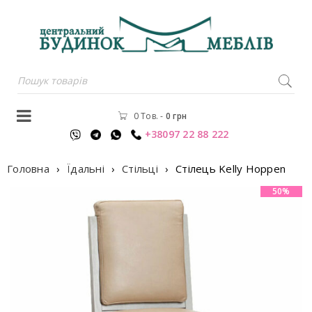
0 Тов.
-
0
грн
+38097 22 88 222
Головна
›
Їдальні
›
Стільці
›
Стілець Kelly Hoppen
50%