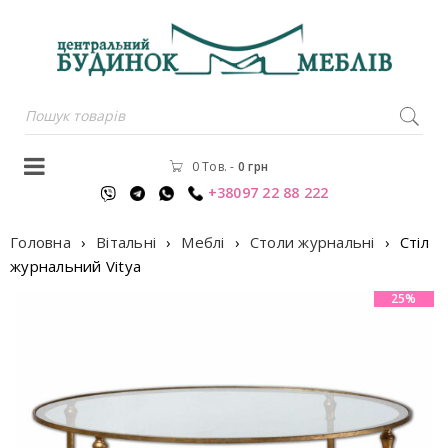
0 Тов.
-
0
грн
+38097 22 88 222
Головна
›
Вітальні
›
Меблі
›
Столи журнальні
›
Стіл
журнальний Vitya
25%