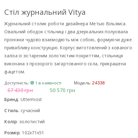
Стіл журнальний Vitya
Журнальний столик роботи дизайнера Метью Вільямса.
Овальний ободок стільниці і два дзеркальних полуовала
проніжки чудово взаємодіють між собою, формуючи дуже
привабливу конструкцію. Корпус виготовлений з кованого
заліза із зістареним золотистим покриттям, стільниця
виконана з прозорого загартованого скла, прикрашена
фацетом.
Доступність:
1 в наявності
Модель:
24338
67 430
грн
50 570
грн
Бренд
:
Uttermost
Стиль
:
сучасний
Колір
:
золотистий
Розмір
:
102x71x51