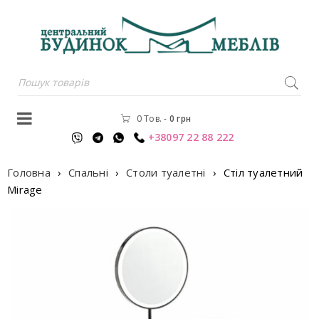
0 Тов.
-
0
грн
+38097 22 88 222
Головна
›
Спальні
›
Столи туалетні
›
Стiл туалетний
Mirage