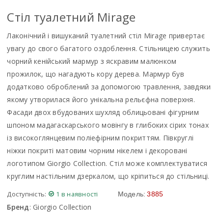
Стiл туалетний Mirage
Лаконічний і вишуканий туалетний стіл Mirage привертає
увагу до свого багатого оздоблення. Стільницею служить
чорний кенійський мармур з яскравим малюнком
прожилок, що нагадують кору дерева. Мармур був
додатково оброблений за допомогою травлення, завдяки
якому утворилася його унікальна рельєфна поверхня.
Фасади двох вбудованих шухляд облицьовані фігурним
шпоном мадагаскарського мовінгу в глибоких сірих тонах
із високоглянцевим поліефірним покриттям. Півкруглі
ніжки покриті матовим чорним нікелем і декоровані
логотипом Giorgio Collection. Стіл може комплектуватися
круглим настільним дзеркалом, що кріпиться до стільниці.
Доступність:
1 в наявності
Модель:
3885
Бренд
:
Giorgio Collection