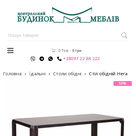
0 Тов.
-
0
грн
+38097 22 88 222
Головна
›
Їдальні
›
Столи обідні
›
Стiл обiднiй Hera
50%