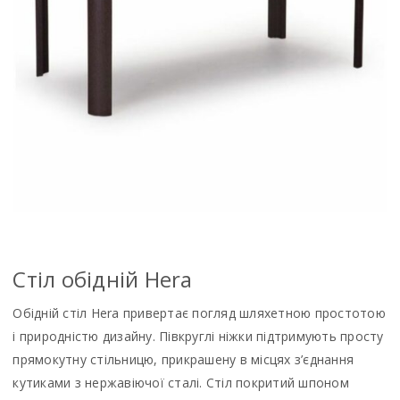
Стiл обiднiй Hera
Обідній стіл Hera привертає погляд шляхетною простотою
і природністю дизайну. Півкруглі ніжки підтримують просту
прямокутну стільницю, прикрашену в місцях з’єднання
кутиками з нержавіючої сталі. Стіл покритий шпоном