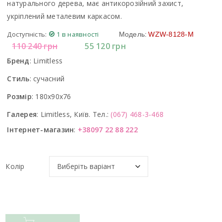
натурального дерева, має антикорозійний захист,
укріплений металевим каркасом.
Доступність:
1 в наявності
Модель:
WZW-8128-M
110 240
грн
55 120
грн
Бренд
:
Limitless
Стиль
:
сучасний
Розмір
:
180x90x76
Галерея
:
Limitless, Київ. Тел.:
(067) 468-3-468
Інтернет-магазин
:
+38097 22 88 222
Колір