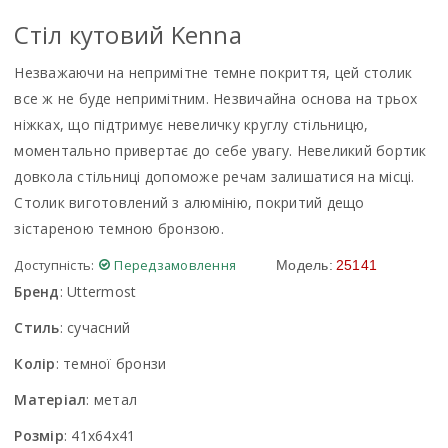
Стiл кутовий Kenna
Незважаючи на непримітне темне покриття, цей столик
все ж не буде непримітним. Незвичайна основа на трьох
ніжках, що підтримує невеличку круглу стільницю,
моментально привертає до себе увагу. Невеликий бортик
довкола стільниці допоможе речам залишатися на місці.
Столик виготовлений з алюмінію, покритий дещо
зістареною темною бронзою.
Доступність:
Передзамовлення
Модель:
25141
Бренд
:
Uttermost
Стиль
:
сучасний
Колір
:
темної бронзи
Матеріал
:
метал
Розмір
:
41x64x41