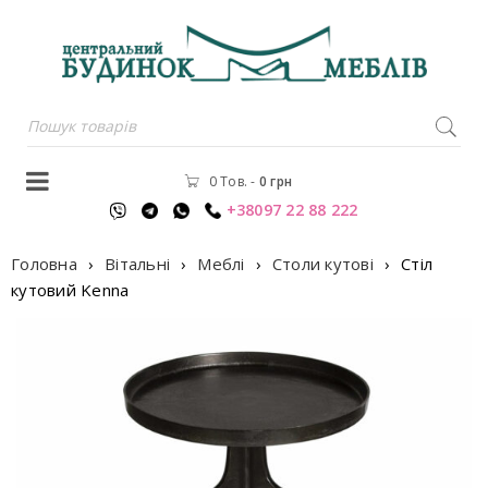
0 Тов.
-
0
грн
+38097 22 88 222
Головна
›
Вітальні
›
Меблі
›
Столи кутові
›
Стiл
кутовий Kenna