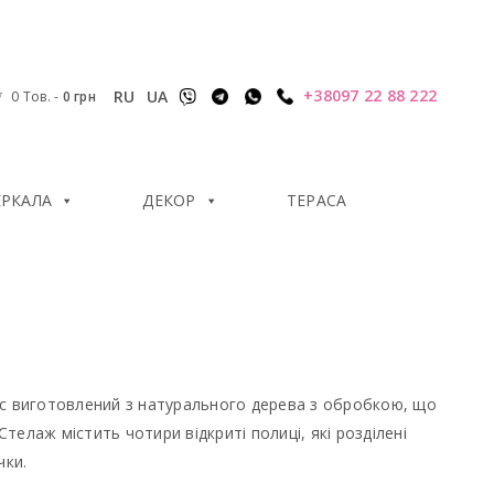
+38097 22 88 222
RU
UA
0 Тов.
-
0
грн
ЕРКАЛА
ДЕКОР
ТЕРАСА
рпус виготовлений з натурального дерева з обробкою, що
Стелаж містить чотири відкриті полиці, які розділені
чки.