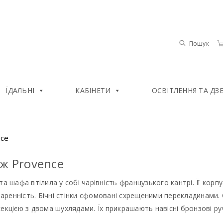
Пошук
ЇДАЛЬНІ
КАБІНЕТИ
ОСВІТЛЕННЯ ТА ДЗ
nce
ж Provence
та шафа втілила у собі чарівність французького кантрі. Її ко
старенність. Бічні стінки сфомовані схрещеними перекладинами. 
екцією з двома шухлядами. Їх прикрашають навісні бронзові ру