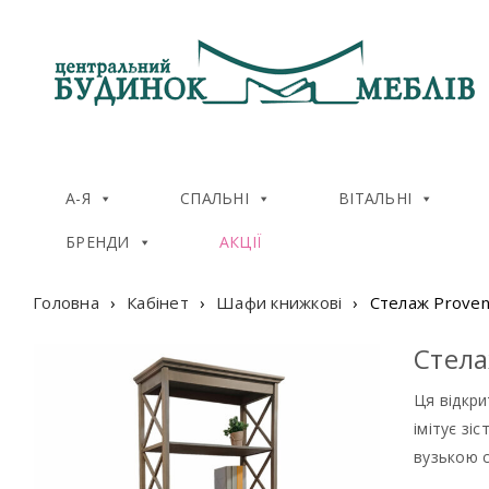
А-Я
СПАЛЬНІ
ВІТАЛЬНІ
БРЕНДИ
АКЦІЇ
Головна
›
Кабінет
›
Шафи книжкові
›
Стелаж Prove
Стела
Ця відкри
імітує зі
вузькою с