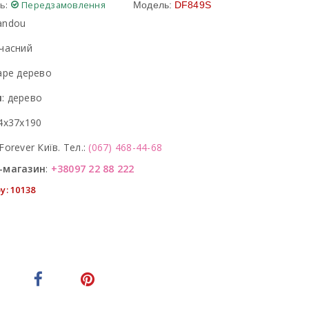
ь:
Передзамовлення
Модель:
DF849S
andou
часний
аре дерево
л
:
дерево
4x37x190
Forever Київ. Тел.:
(067) 468-44-68
-магазин
:
+38097 22 88 222
у: 10138