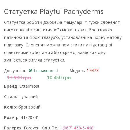
Статуетка Playful Pachyderms
Статуетка роботи Джозефа Фамуларі. Фігурки слоненят
виготовлені з синтетичної смоли, вкриті бронзовою
патиною та сірою глазур’ю, установлені на чорну матову
підставку. Слоненят можна помістити на підставці зі
сплетеними хоботами або окремо, завдяки чому
змінюється вигляд статуетки.
Доступність:
1 в наявності
Модель:
19473
13 930
грн
10 450
грн
Бренд
:
Uttermost
Стиль
:
сучасний
Колір
:
бронзовий
Розмір
:
41x20x41
Галерея
:
Forever, Київ. Тел.:
(067) 468-5-468