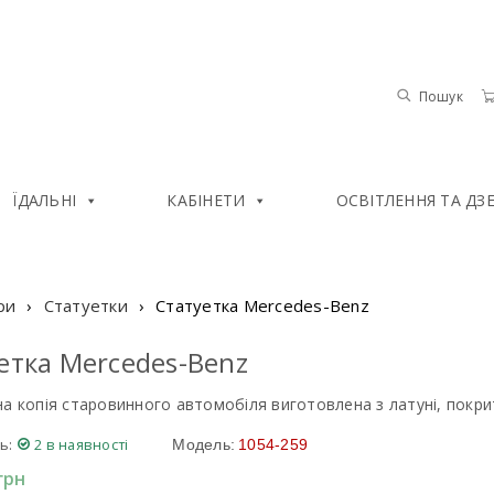
Пошук
ЇДАЛЬНІ
КАБІНЕТИ
ОСВІТЛЕННЯ ТА ДЗ
ри
›
Статуетки
›
Статуетка Mercedes-Benz
етка Mercedes-Benz
на копія старовинного автомобіля виготовлена з латуні, покр
ь:
2 в наявності
Модель:
1054-259
грн