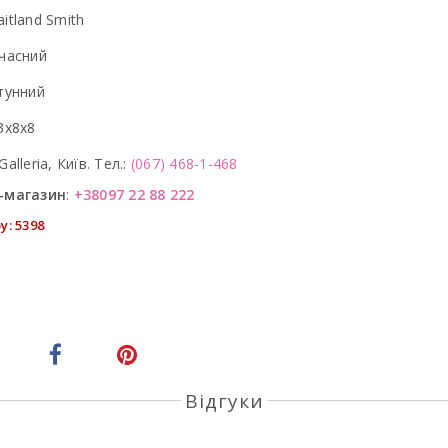
itland Smith
часний
тунний
3x8x8
Galleria, Київ. Тел.:
(067) 468-1-468
-магазин
:
+38097 22 88 222
у: 5398
Відгуки