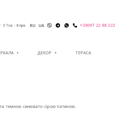
+38097 22 88 222
RU
UA
0 Тов.
-
0
грн
ЕРКАЛА
ДЕКОР
ТЕРАСА
ита темною синювато-сірою патиною.