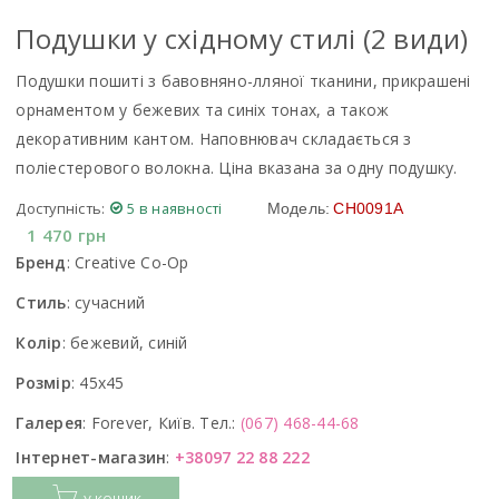
Подушки у східному стилі (2 види)
Подушки пошиті з бавовняно-лляної тканини, прикрашені
орнаментом у бежевих та синіх тонах, а також
декоративним кантом. Наповнювач складається з
поліестерового волокна. Ціна вказана за одну подушку.
Доступність:
5 в наявності
Модель:
CH0091A
1 470
грн
Бренд
:
Creative Co-Op
Стиль
:
сучасний
Колір
:
бежевий, синій
Розмір
:
45x45
Галерея
:
Forever, Київ. Тел.:
(067) 468-44-68
Інтернет-магазин
:
+38097 22 88 222