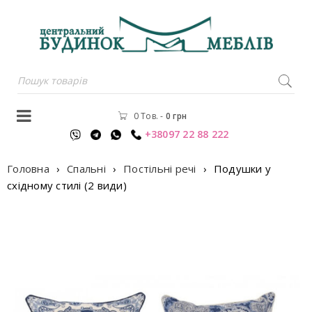
0 Тов.
-
0
грн
+38097 22 88 222
Головна
›
Спальні
›
Постільні речі
›
Подушки у
східному стилі (2 види)