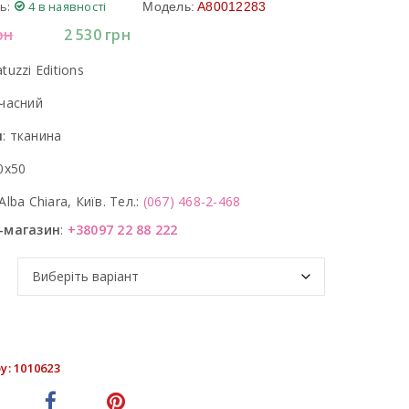
ь:
4 в наявності
Модель:
A80012283
рн
2 530
грн
tuzzi Editions
часний
л
:
тканина
0x50
Alba Chiara, Київ. Тел.:
(067) 468-2-468
-магазин
:
+38097 22 88 222
у: 1010623