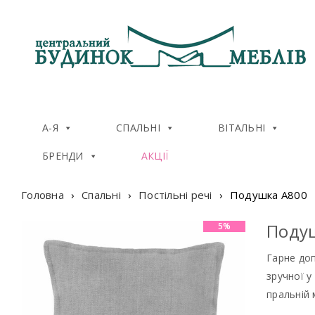
А-Я
СПАЛЬНІ
ВІТАЛЬНІ
БРЕНДИ
АКЦІЇ
Головна
›
Спальні
›
Постільні речі
›
Подушка A800
Поду
5%
Гарне доп
зручної у
пральній 