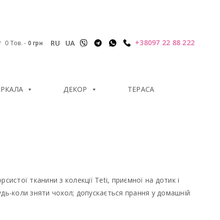
+38097 22 88 222
RU
UA
0 Тов.
-
0
грн
ЕРКАЛА
ДЕКОР
ТЕРАСА
систої тканини з колекції Teti, приємної на дотик і
удь-коли зняти чохол; допускається прання у домашній