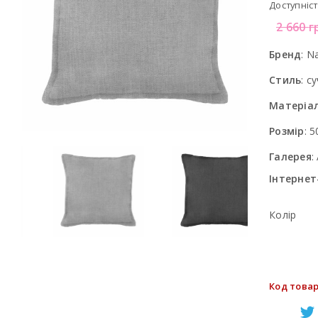
Доступніст
2 660
г
Бренд
:
Na
Стиль
:
су
Матеріа
Розмір
:
5
Галерея
:
Інтернет
Колір
Код товар