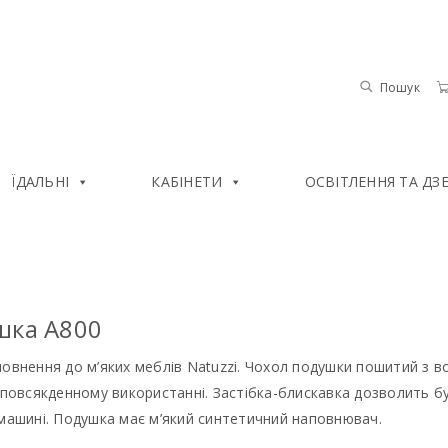
Пошук
ЇДАЛЬНІ
КАБІНЕТИ
ОСВІТЛЕННЯ ТА ДЗ
шка A800
овнення до м’яких меблів Natuzzi. Чохол подушки пошитий з вор
 повсякденному використанні. Застібка-блискавка дозволить б
машині. Подушка має м’який синтетичний наповнювач.