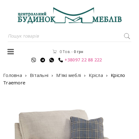
0 Тов.
-
0
грн
+38097 22 88 222
Головна
›
Вітальні
›
М’які меблі
›
Крісла
›
Крісло
Traemore