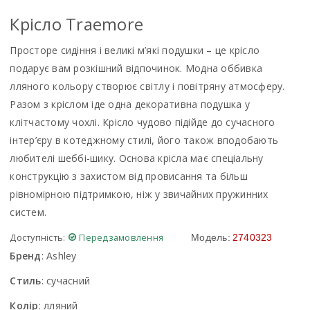
Крісло Traemore
Просторе сидіння і великі м’які подушки – це крісло
подарує вам розкішний відпочинок. Модна оббивка
лляного кольору створює світлу і повітряну атмосферу.
Разом з кріслом іде одна декоративна подушка у
клітчастому чохлі. Крісло чудово підійде до сучасного
інтер’єру в котеджному стилі, його також вподобають
любителі шеббі-шику. Основа крісла має спеціальну
конструкцію з захистом від провисання та більш
рівномірною підтримкою, ніж у звичайних пружинних
систем.
Доступність:
Передзамовлення
Модель:
2740323
Бренд
:
Ashley
Стиль
:
сучасний
Колір
:
лляний