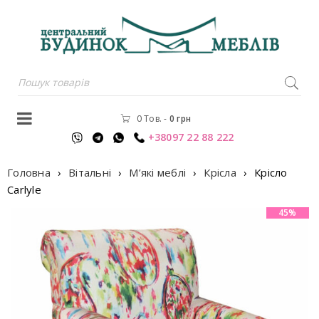
0 Тов.
-
0
грн
+38097 22 88 222
Головна
›
Вітальні
›
М’які меблі
›
Крісла
›
Крiсло
Carlyle
45%