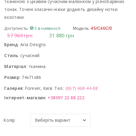
тканиною з цікавим сучасним малюнком у різнобарвних
тонах. Точені класичні ніжки додають дизайну нотки
екзотики.
Доступність:
5 в наявності
Модель:
45/C46C/0
57 960
грн
31 880
грн
Бренд
:
Aria Designs
Стиль
:
сучасний
Матеріал
:
тканина
Розмір
:
74x71x86
Галерея
:
Forever, Київ. Тел.:
(067) 468-44-68
Інтернет-магазин
:
+38097 22 88 222
Колір