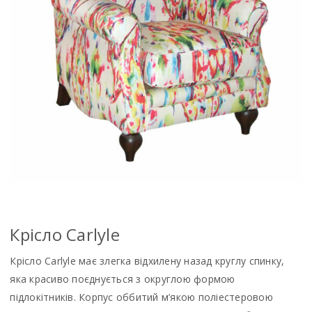
Крiсло Carlyle
Крісло Carlyle має злегка відхилену назад круглу спинку,
яка красиво поєднується з округлою формою
підлокітників. Корпус оббитий м’якою поліестеровою