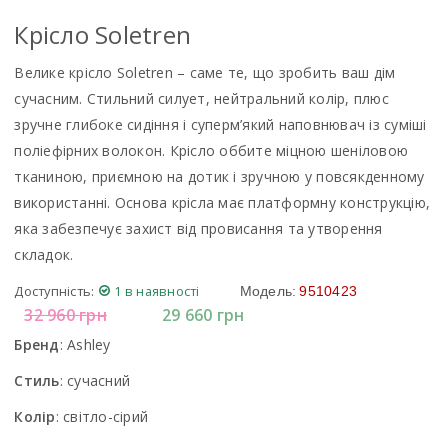
Крiсло Soletren
Велике крісло Soletren – саме те, що зробить ваш дім
сучасним. Стильний силует, нейтральний колір, плюс
зручне глибоке сидіння і суперм’який наповнювач із суміші
поліефірних волокон. Крісло оббите міцною шеніловою
тканиною, приємною на дотик і зручною у повсякденному
використанні. Основа крісла має платформну конструкцію,
яка забезпечує захист від провисання та утворення
складок.
Доступність:
1 в наявності
Модель:
9510423
32 960
грн
29 660
грн
Бренд
:
Ashley
Стиль
:
сучасний
Колір
:
світло-сірий