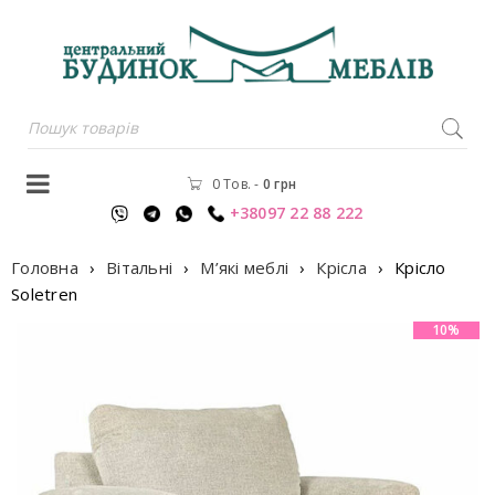
0 Тов.
-
0
грн
+38097 22 88 222
Головна
›
Вітальні
›
М’які меблі
›
Крісла
›
Крiсло
Soletren
10%