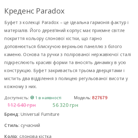
Креденс Paradox
Буфет з колекції Paradox – це ідеальна гармонія фактур і
матеріалів. Його дерев’яний корпус має приємне світле
покриття кольору слонової кістки, що гарно
доповнюється блискучою верхньою панеллю з білого
каменю. Основа та ручки з полірованої нержавіючої сталі
підкреслюють красиві форми та вносять динаміку в усю
конструкцію. Буфет закривається трьома дверцятами і
містить два відділення з полицею регульованої висоти у
кожному з них.
Доступність:
1 в наявності
Модель:
827679
112 640
грн
56 320
грн
Бренд
:
Universal Furniture
Стиль
:
сучасний
Колір
:
слонова кістка