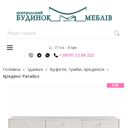
0 Тов.
-
0
грн
+38097 22 88 222
Головна
›
Їдальні
›
Буфети, тумби, креденси
›
Креденс Paradox
50%