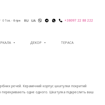
+38097 22 88 222
RU
UA
0 Тов.
-
0
грн
ЕРКАЛА
ДЕКОР
ТЕРАСА
дрібних речей. Керамічний корпус шкатулки покритий
о перекривають одне одного. Шкатулка підкреслить ваш