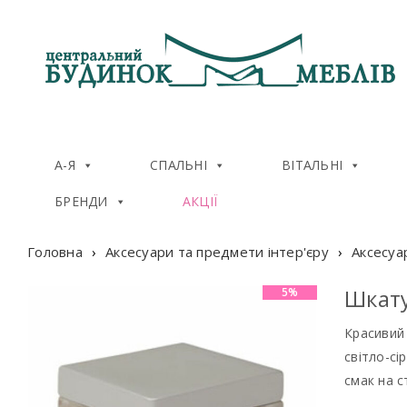
А-Я
СПАЛЬНІ
ВІТАЛЬНІ
БРЕНДИ
АКЦІЇ
Головна
›
Аксесуари та предмети інтер'єру
›
Аксесуа
Шкату
5%
Красивий 
світло-с
смак на с