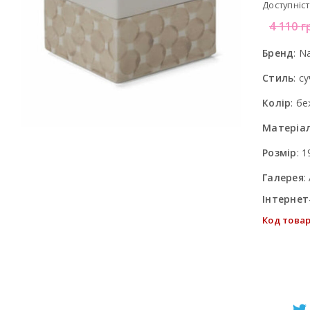
Доступніст
4 110
г
Бренд
:
Na
Стиль
:
су
Колір
:
бе
Матеріа
Розмір
:
1
Галерея
:
Інтернет
Код товар