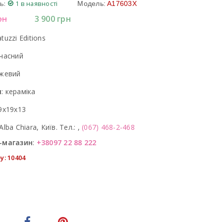
ь:
1 в наявності
Модель:
A17603X
рн
3 900
грн
tuzzi Editions
часний
жевий
л
:
кераміка
9x19x13
Alba Chiara, Київ. Тел.: ,
(067) 468-2-468
-магазин
:
+38097 22 88 222
у: 10404