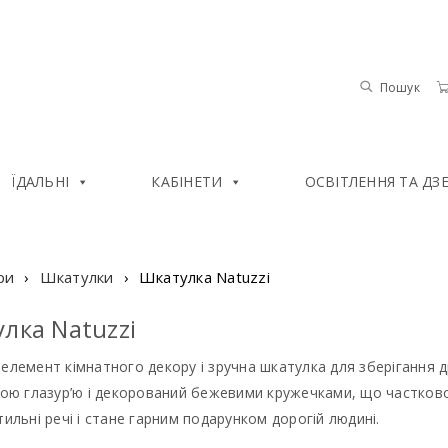
Пошук
ЇДАЛЬНІ
КАБІНЕТИ
ОСВІТЛЕННЯ ТА ДЗ
ри
›
Шкатулки
›
Шкатулка Natuzzi
лка Natuzzi
елемент кімнатного декору і зручна шкатулка для зберігання 
ірою глазур’ю і декорований бежевими кружечками, що частков
тильні речі і стане гарним подарунком дорогій людині.