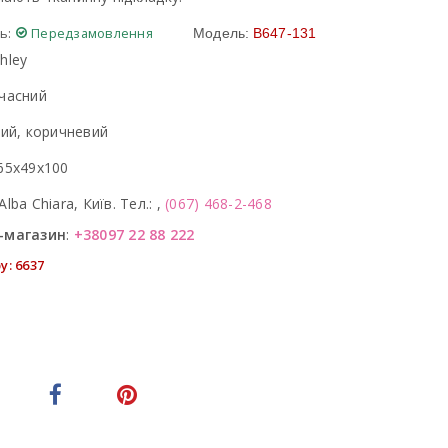
ь:
Передзамовлення
Модель:
B647-131
hley
часний
лий, коричневий
65x49x100
Alba Chiara, Київ. Тел.: ,
(067) 468-2-468
-магазин
:
+38097 22 88 222
у: 6637