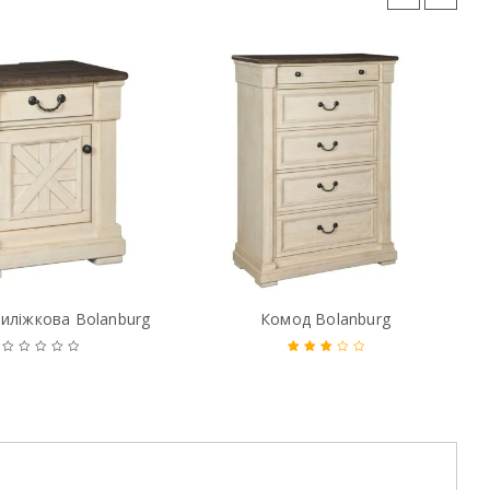
иліжкова Bolanburg
Комод Bolanburg
Оцінено
в
3.00
з
5