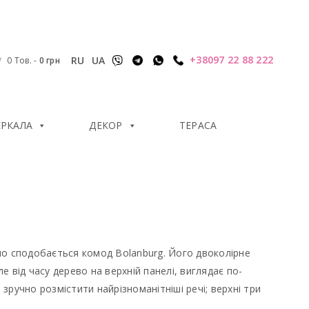
+38097 22 88 222
RU
UA
0 Тов.
-
0
грн
ЕРКАЛА
ДЕКОР
ТЕРАСА
но сподобається комод Bolanburg. Його двоколірне
е від часу дерево на верхній панелі, виглядає по-
ручно розмістити найрізноманітніші речі; верхні три