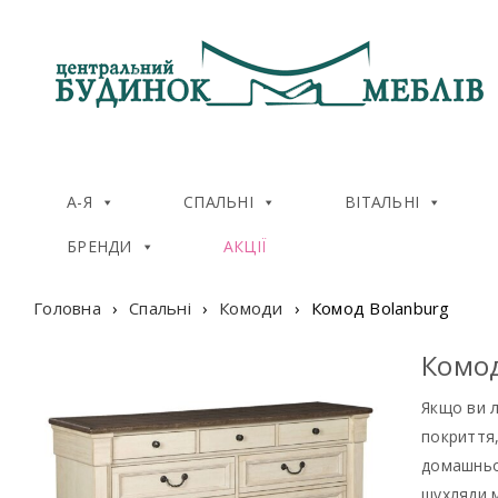
А-Я
СПАЛЬНІ
ВІТАЛЬНІ
БРЕНДИ
АКЦІЇ
Головна
›
Спальні
›
Комоди
›
Комод Bolanburg
Комод
Якщо ви л
покриття,
домашньом
шухляди м