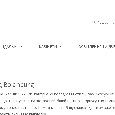
Пошук
ЇДАЛЬНІ
КАБІНЕТИ
ОСВІТЛЕННЯ ТА ДЗ
 Bolanburg
юбите шеббі-шик, кантрі або котеджний стиль, вам безсумнів
 що поєднує злегка зістарений білий відтінок корпусу і потемніл
у тепло і затишно. Комод містить 9 шухлядок, де ви зможете з
ають тканинну підкладку.