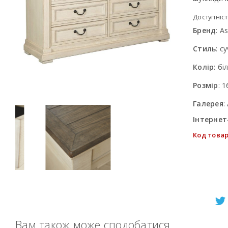
Доступніст
Бренд
:
As
Стиль
:
су
Колір
:
бі
Розмір
:
1
Галерея
:
Інтернет
Код товар
Вам також може сподобатися…