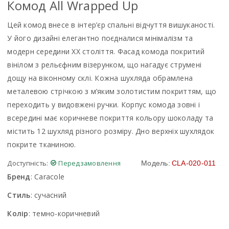
Комод All Wrapped Up
Цей комод внесе в інтер’єр спальні відчуття вишуканості.
У його дизайні елегантно поєдналися мінімалізм та
модерн середини XX століття. Фасад комода покритий
вінілом з рельєфним візерунком, що нагадує струмені
дощу на віконному склі. Кожна шухляда обрамлена
металевою стрічкою з м’яким золотистим покриттям, що
переходить у видовжені ручки. Корпус комода зовні і
всередині має коричневе покриття кольору шоколаду та
містить 12 шухляд різного розміру. Дно верхніх шухлядок
покрите тканиною.
Доступність:
Передзамовлення
Модель:
CLA-020-011
Бренд
:
Caracole
Стиль
:
сучасний
Колір
:
темно-коричневий