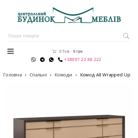
0 Тов.
-
0
грн
+38097 22 88 222
Головна
›
Спальні
›
Комоди
›
Комод All Wrapped Up