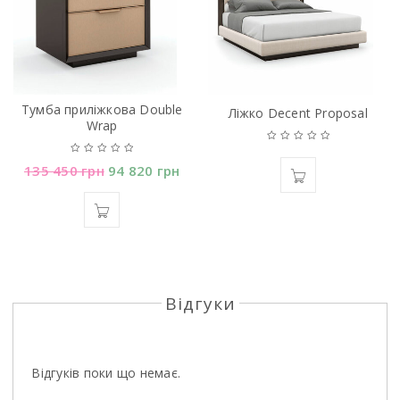
Тумба прилiжкова Double
Лiжко Decent Proposal
Wrap
135 450
грн
94 820
грн
Відгуки
Відгуків поки що немає.