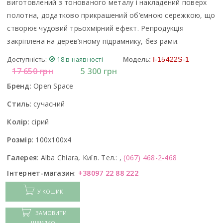
виготовлений з тонованого металу і накладений поверх
полотна, додатково прикрашений об’ємною сережкою, що
створює чудовий трьохмірний ефект. Репродукція
закріплена на дерев’яному підрамнику, без рами.
Доступність:
18 в наявності
Модель:
I-15422S-1
17 650
грн
5 300
грн
Бренд
:
Open Space
Стиль
:
сучасний
Колір
:
сірий
Розмір
:
100x100x4
Галерея
:
Alba Chiara, Київ. Тел.: ,
(067) 468-2-468
Інтернет-магазин
:
+38097 22 88 222
У КОШИК
ЗАМОВИТИ
ШВИДКО