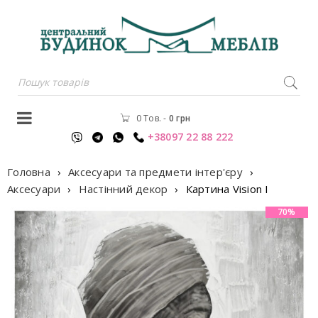
0 Тов.
-
0
грн
+38097 22 88 222
Головна
›
Аксесуари та предмети інтер'єру
›
Аксесуари
›
Настінний декор
›
Картина Vision I
70%