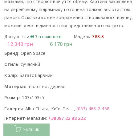
мазками, що створює відчуття об’єму. Картина закріплена
на дерев’яному підрамнику і оточена тонкою золотистою
рамою. Оскільки кожне зображення створювалося вручну,
можливі деякі відмінності від представленого на фото.
Доступність:
3 в наявності
Модель:
763-3
12 340
грн
6 170
грн
Бренд
:
Open Space
Стиль
:
сучасний
Колір
:
багатобарвний
Матеріал
:
полотно, дерево
Розмір
:
103x103x5
Галерея
:
Alba Chiara, Київ. Тел.: ,
(067) 468-2-468
Інтернет-магазин
:
+38097 22 88 222
У КОШИК