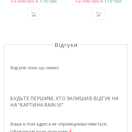
12 340
грн
6 170
грн
12 340
грн
6 170
грн
Відгуки
Відгуків поки що немає.
БУДЬТЕ ПЕРШИМ, ХТО ЗАЛИШИВ ВІДГУК НА
НА “КАРТИНА RAIN III”
Ваша e-mail адреса не оприлюднюватиметься.
Обов’язкові поля позначені
*