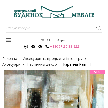
0 Тов.
-
0
грн
+38097 22 88 222
Головна
›
Аксесуари та предмети інтер'єру
›
Аксесуари
›
Настінний декор
›
Картина Rain III
50%