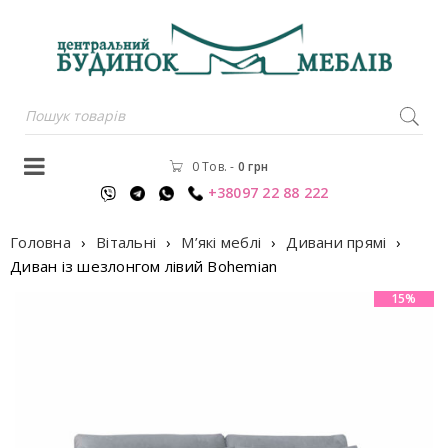
0 Тов.
-
0
грн
+38097 22 88 222
Головна
›
Вітальні
›
М’які меблі
›
Дивани прямі
›
Диван із шезлонгом лiвий Bohemian
15%