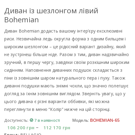
Диван із шезлонгом лiвий
Bohemian
Диван Bohemian додасть вашому інтер’єру ексклюзивні
риси. Незвичайна ледь округла форма з одним бильцем і
широким шезлонгом – це рідкісний варіант дизайну, який
не зустрінеш більше ніде. Разом з тим, диван надзвичайно
зручний, в першу чергу, завдяки своїм розкішним широким
сидінням. Наповнення диванних подушок складається з
піни із зовнішнім шаром натурального пера і пуху. Також
диванні подушки мають знімні чохли, що значно полегшує
догляд за їхнім зовнішнім виглядом. Зверніть увагу, що у
цього дивана є різні варіанти оббивки, які можна
переглянути в меню “Колір” нижче на цій сторінці.
Доступність:
7 в наявності
Модель:
BOHEMIAN-65
–
106 200
грн
112 170
грн
Бренд
:
BELLAGIO