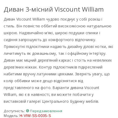
Диван 3-місний Viscount William
Диван Viscount William чудово поєднує у собі розкіш і
стиль. Він повністю оббитий високоякісною натуральною
шкірою. Надзвичайно м’які, широкі подушки спинки і
сидіння запрошують до комфортного відпочинку.
Прямокутні підлокітники надають дизайну ділові нотки, які
личитимуть як домашньому, так і офіційному інтер’єру.
Диван має міцний дерев’яний каркас і стоїть на невеликих
дерев’яних ніжках. Контур підлокітників підкреслений
набитими вручну латунними цвяхами. Зверніть увагу, що
колір оббивки може дещо відрізнятися від
представленого на фото. Варіанти дивана Viscount
William, які є в наявності, ви можете побачити у
виставковій галереї Центрального Будинку меблів.
Доступність:
Передзамовлення
Модель:
H-VIW-SS-0035-S