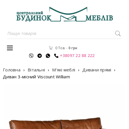
0 Тов.
-
0
грн
+38097 22 88 222
Головна
›
Вітальні
›
М’які меблі
›
Дивани прямі
›
Диван 3-місний Viscount William