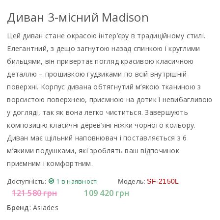
Диван 3-місний Madison
Цей диван стане окрасою інтер’єру в традиційному стилі.
Елегантний, з дещо загнутою назад спинкою і круглими
бильцями, він привертає погляд красивою класичною
деталлю – прошивкою гудзиками по всій внутрішній
поверхні. Корпус дивана обтягнутий м’якою тканиною з
ворсистою поверхнею, приємною на дотик і невибагливою
у догляді, так як вона легко чиститься. Завершують
композицію класичні дерев’яні ніжки чорного кольору.
Диван має щільний наповнювач і поставляється з 6
м’якими подушками, які зроблять ваш відпочинок
приємним і комфортним.
Доступність:
1 в наявності
Модель:
SF-2150L
121 580
грн
109 420
грн
Бренд
:
Asiades