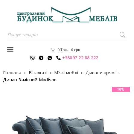
0 Тов.
-
0
грн
+38097 22 88 222
Головна
›
Вітальні
›
М’які меблі
›
Дивани прямі
›
Диван 3-місний Madison
10%