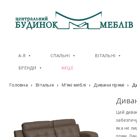
А-Я
СПАЛЬНІ
ВІТАЛЬНІ
БРЕНДИ
АКЦІЇ
Головна
›
Вітальні
›
М’які меблі
›
Дивани прямі
›
Д
Диван
Цей диван
забезпеч
яка не ли
плям. Лак