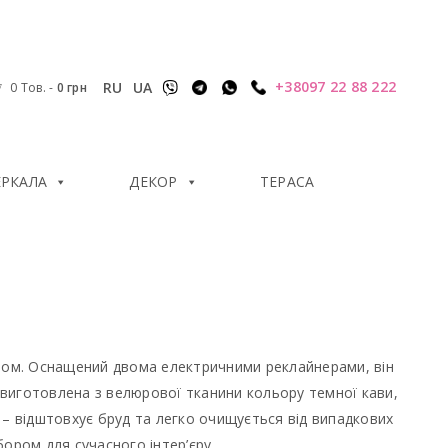
+38097 22 88 222
RU
UA
0 Тов.
-
0
грн
ЕРКАЛА
ДЕКОР
ТЕРАСА
алом. Оснащений двома електричними реклайнерами, він
виготовлена з велюрової тканини кольору темної кави,
 – відштовхує бруд та легко очищується від випадкових
ором для сучасного інтер’єру.