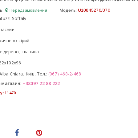
ь:
Передзамовлення
Модель:
U10845270/070
tuzzi Softaly
часний
ричнево-сірий
л
:
дерево, тканина
22x102x96
Alba Chiara, Київ. Тел.:
(067) 468-2-468
-магазин
:
+38097 22 88 222
у: 11470