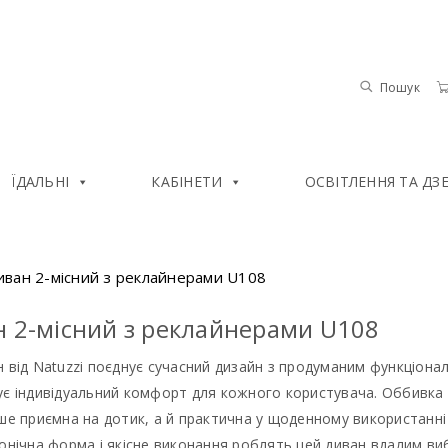
Пошук
ЇДАЛЬНІ
КАБІНЕТИ
ОСВІТЛЕННЯ ТА ДЗ
иван 2-місний з реклайнерами U108
 2-місний з реклайнерами U108
 від Natuzzi поєднує сучасний дизайн з продуманим функціон
ує індивідуальний комфорт для кожного користувача. Оббивка 
ше приємна на дотик, а й практична у щоденному використанні
онічна форма і якісне виконання роблять цей диван вдалим виб