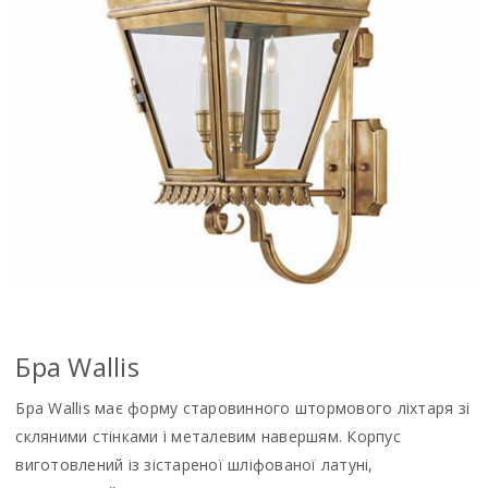
Бра Wallis
Бра Wallis має форму старовинного штормового ліхтаря зі
скляними стінками і металевим навершям. Корпус
виготовлений із зістареної шліфованої латуні,