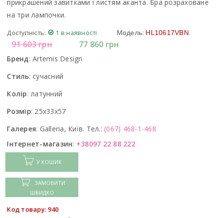
прикрашений завитками і листям аканта. Бра розраховане
на три лампочки.
Доступність:
1 в наявності
Модель:
HL10617VBN
91 603
грн
77 860
грн
Бренд
:
Artemis Design
Стиль
:
сучасний
Колір
:
латунний
Розмір
:
25x33x57
Галерея
:
Galleria, Київ. Тел.:
(067) 468-1-468
Інтернет-магазин
:
+38097 22 88 222
У КОШИК
ЗАМОВИТИ
ШВИДКО
Код товару: 940