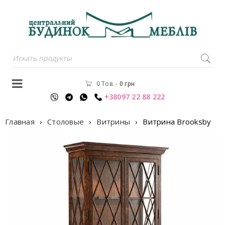
0 Тов.
-
0
грн
+38097 22 88 222
Главная
›
Столовые
›
Витрины
›
Витрина Brooksby