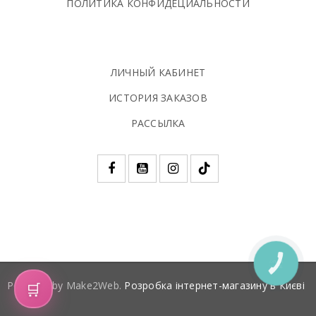
ПОЛИТИКА КОНФИДЕЦИАЛЬНОСТИ
ЛИЧНЫЙ КАБИНЕТ
ИСТОРИЯ ЗАКАЗОВ
РАССЫЛКА
КНОПКА
ЗВ'ЯЗКУ
🛒
Powered by Make2Web.
Розробка інтернет-магазину в Києві