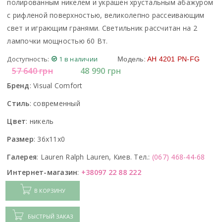
полированным никелем и украшен хрустальным абажуром
с рифленой поверхностью, великолепно рассеивающим
свет и играющим гранями. Светильник рассчитан на 2
лампочки мощностью 60 Вт.
Доступность:
1 в наличии
Модель:
AH 4201 PN-FG
57 640
грн
48 990
грн
Бренд
:
Visual Comfort
Стиль
:
современный
Цвет
:
никель
Размер
:
36x11x0
Галерея
:
Lauren Ralph Lauren, Киев. Тел.:
(067) 468-44-68
Интернет-магазин
:
+38097 22 88 222
В КОРЗИНУ
БЫСТРЫЙ ЗАКАЗ