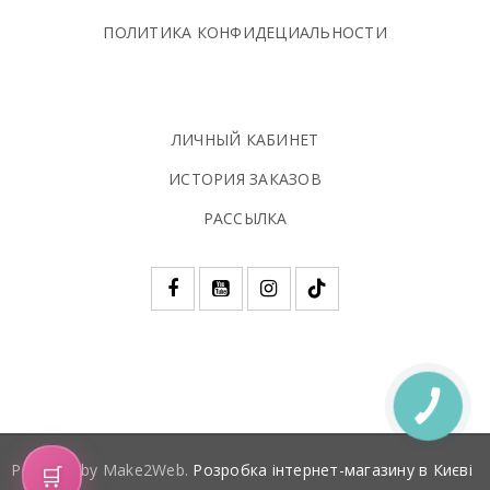
ПОЛИТИКА КОНФИДЕЦИАЛЬНОСТИ
ЛИЧНЫЙ КАБИНЕТ
ИСТОРИЯ ЗАКАЗОВ
РАССЫЛКА
КНОПКА
ЗВ'ЯЗКУ
🛒
Powered by Make2Web.
Розробка інтернет-магазину в Києві