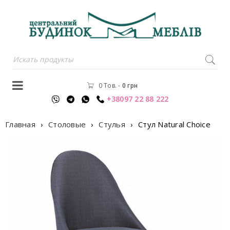
0 Тов.
-
0
грн
+38097 22 88 222
Главная
›
Столовые
›
Стулья
›
Стул Natural Choice