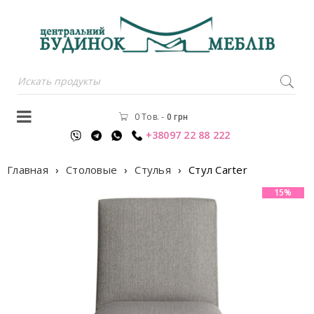
0 Тов.
-
0
грн
+38097 22 88 222
Главная
›
Столовые
›
Стулья
›
Стул Carter
15%