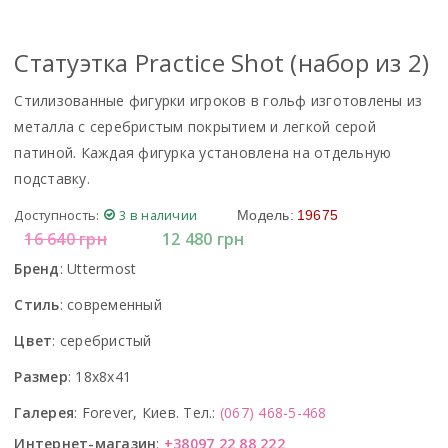
Статуэтка Practice Shot (набор из 2)
Стилизованные фигурки игроков в гольф изготовлены из
металла с серебристым покрытием и легкой серой
патиной. Каждая фигурка установлена на отдельную
подставку.
Доступность:
3 в наличии
Модель:
19675
16 640
грн
12 480
грн
Бренд
:
Uttermost
Стиль
:
современный
Цвет
:
серебристый
Размер
:
18x8x41
Галерея
:
Forever, Киев. Тел.:
(067) 468-5-468
Интернет-магазин
:
+38097 22 88 222