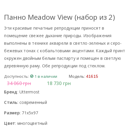
Панно Meadow View (набор из 2)
Эти красивые печатные репродукции приносят в
помещение свежее дыхание природы. Изображения
выполнены в технике акварели в светло-зеленых и серо-
бежевых тонах с кобальтовыми акцентами. Каждый принт
окружен двойным белым паспарту и помещен в светлую
деревянную раму. Обе репродукции под стеклом.
Доступность:
1 в наличии
Модель:
41615
34 060
грн
18 730
грн
Бренд
:
Uttermost
Стиль
:
современный
Размер
:
71x5x97
Цвет
:
многоцветный