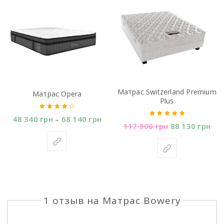
Матраc Switzerland Premium
Матрас Opera
Plus
48 340
грн
68 140
грн
–
Оценка
4.00
117 500
грн
88 130
грн
Оценка
5.00
из 5
из 5
1 отзыв на
Матрас Bowery