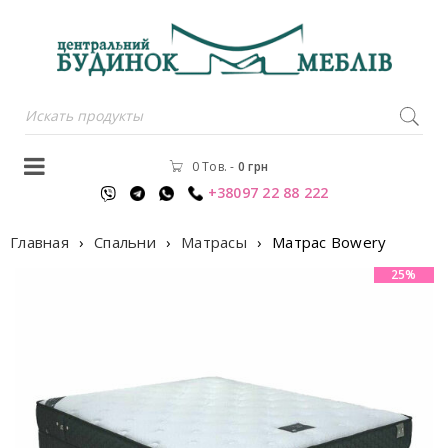
0 Тов.
-
0
грн
+38097 22 88 222
Главная
›
Спальни
›
Матрасы
›
Матрас Bowery
25%