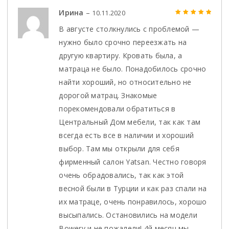
Ирина
–
10.11.2020
В августе столкнулись с проблемой —
Оценка
5
из 5
нужно было срочно переезжать на
другую квартиру. Кровать была, а
матраца не было. Понадобилось срочно
найти хороший, но относительно не
дорогой матрац. Знакомые
порекомендовали обратиться в
Центральный Дом мебели, так как там
всегда есть все в наличии и хороший
выбор. Там мы открыли для себя
фирменный салон Yatsan. Честно говоря
очень обрадовались, так как этой
весной были в Турции и как раз спали на
их матраце, очень понравилось, хорошо
высыпались. Остановились на модели
Bowery и не пожалели! 4й месяц мы