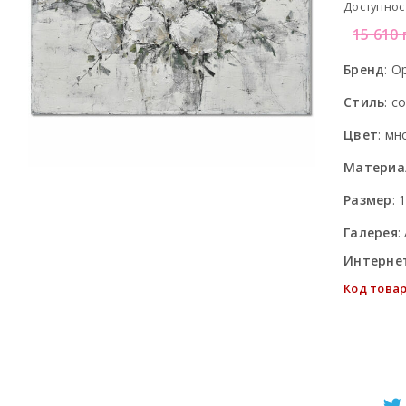
Доступнос
15 610
Бренд
:
Op
Стиль
:
с
Цвет
:
мн
Материа
Размер
:
Галерея
:
Интерне
Код товар