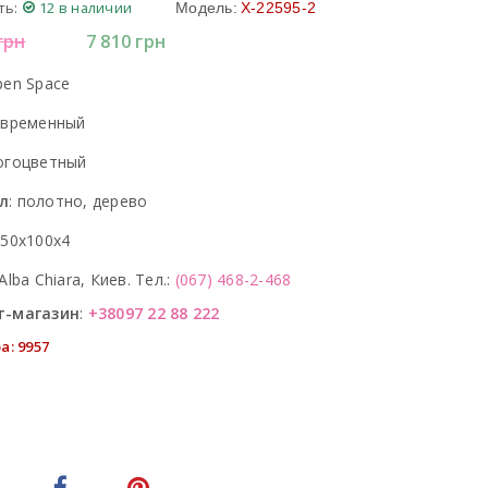
ть:
12 в наличии
Модель:
X-22595-2
грн
7 810
грн
en Space
овременный
огоцветный
л
:
полотно, дерево
150x100x4
Alba Chiara, Киев. Тел.:
(067) 468-2-468
т-магазин
:
+38097 22 88 222
а: 9957