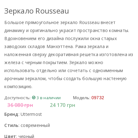
Зеркало Rousseau
Большое прямоугольное зеркало Rousseau внесет
динамику и оригинально украсит пространство комнаты.
Вдохновением его дизайна послужили окна старых
заводских складов Манхэттена. Рама зеркала и
наложенная сверху декоративная решетка изготовлена из
железа с черным покрытием. Зеркало можно
использовать отдельно или сочетать с одноименным
арочным зеркалом, чтобы создать большую настенную
композицию.
Доступность:
3 в наличии
Модель:
09732
36 080
грн
24 170
грн
Бренд
:
Uttermost
Стиль
:
современный
Цвет
:
черный