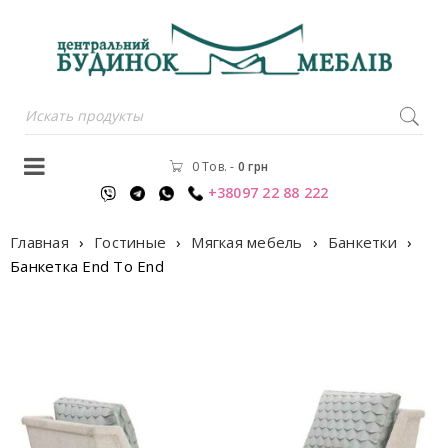
0 Тов.
-
0
грн
+38097 22 88 222
Главная
›
Гостиные
›
Мягкая мебель
›
Банкетки
›
Банкетка End To End