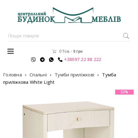
0 Тов.
-
0
грн
+38097 22 88 222
Головна
›
Спальні
›
Тумби приліжкові
›
Тумба
приліжкова White Light
33%