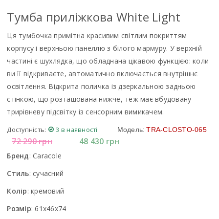
Тумба приліжкова White Light
Ця тумбочка примітна красивим світлим покриттям
корпусу і верхньою панеллю з білого мармуру. У верхній
частині є шухлядка, що обладнана цікавою функцією: коли
ви її відкриваєте, автоматично включається внутрішнє
освітлення. Відкрита поличка із дзеркальною задньою
стінкою, що розташована нижче, теж має вбудовану
трирівневу підсвітку із сенсорним вимикачем.
Доступність:
3 в наявності
Модель:
TRA-CLOSTO-065
72 290
грн
48 430
грн
Бренд
:
Caracole
Стиль
:
сучасний
Колір
:
кремовий
Розмір
:
61x46x74