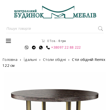
0 Тов.
-
0
грн
+38097 22 88 222
Головна
›
Їдальні
›
Столи обідні
›
Стiл обiднiй Remix
122 см