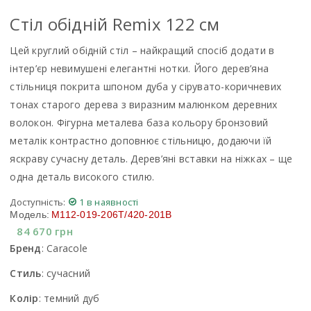
Стiл обiднiй Remix 122 см
Цей круглий обідній стіл – найкращий спосіб додати в
інтер’єр невимушені елегантні нотки. Його дерев’яна
стільниця покрита шпоном дуба у сірувато-коричневих
тонах старого дерева з виразним малюнком деревних
волокон. Фігурна металева база кольору бронзовий
металік контрастно доповнює стільницю, додаючи їй
яскраву сучасну деталь. Дерев’яні вставки на ніжках – ще
одна деталь високого стилю.
Доступність:
1 в наявності
Модель:
M112-019-206T/420-201B
84 670
грн
Бренд
:
Caracole
Стиль
:
сучасний
Колір
:
темний дуб